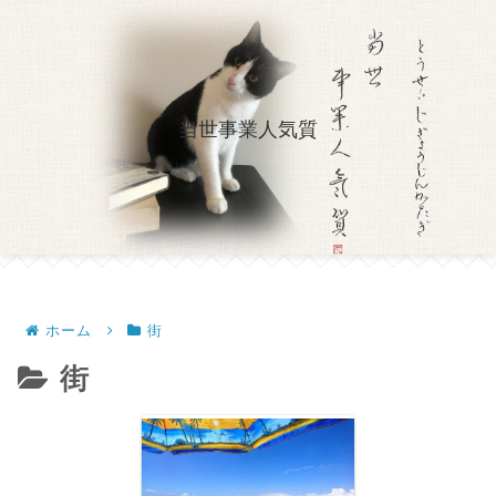
当世事業人気質
ホーム
街
街